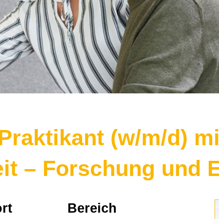
Praktikant (w/m/d) mi
it – Forschung und 
rt
Bereich